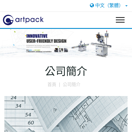
中文（繁體）
T
o
g
g
l
e
n
a
公司簡介
v
i
首頁
公司簡介
g
a
t
i
o
n